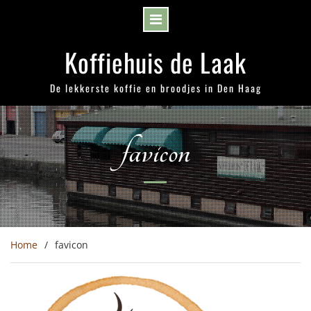
Skip
Koffiehuis de Laak
to
content
De lekkerste koffie en broodjes in Den Haag
favicon
Home
favicon